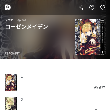
ドラマ
408
ローゼンメイデン
PEACH-PIT
1
627
2