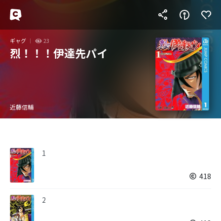
ギャグ
23
烈！！！伊達先パイ
近藤信輔
1
418
2