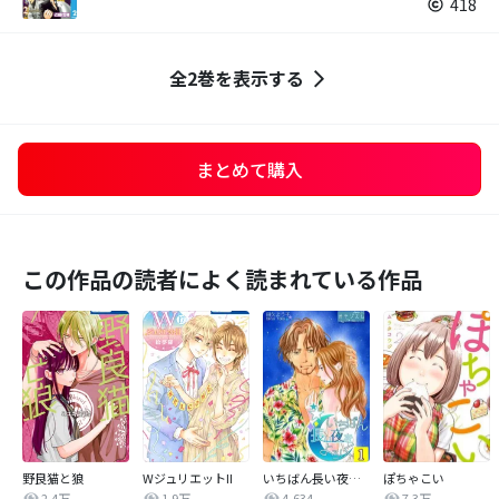
418
全2巻を表示する
まとめて購入
この作品の読者によく読まれている作品
野良猫と狼
WジュリエットII
いちばん長い夜をよろしく
ぽちゃこい
2.4万
1.9万
4,634
7.3万