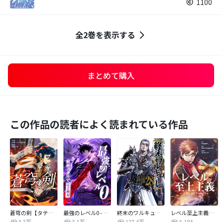
1100
全2巻を表示する
まとめて購入
この作品の読者によく読まれている作品
蒼穹の剣【タテヨミ】
最強のレベル0 -解析スキルで完全無双-【タテヨミ】
終末のワルキューレ
レベル至上主義【タテヨミ】
3.2万
3.1万
127.4万
3,184