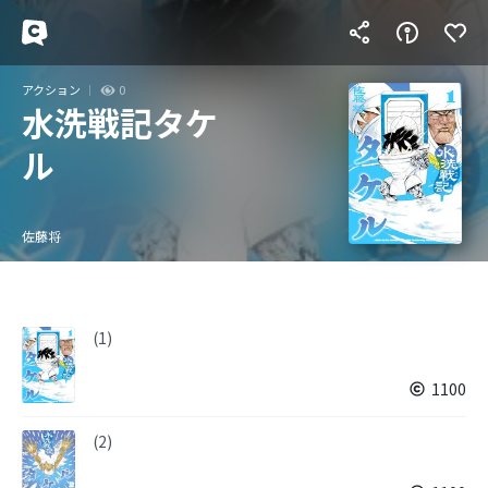
アクション
0
水洗戦記タケ
ル
佐藤将
(1)
1100
(2)