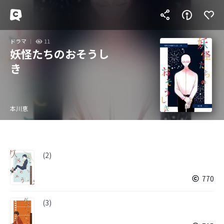
ドラマ
11
妖怪たちのおそうし
き
本川恵
(2)
770
(3)