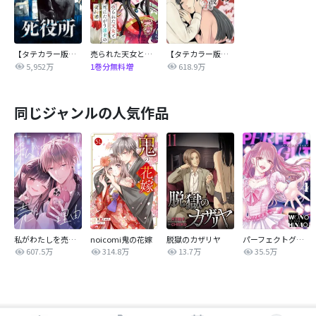
【タテカラー版】死役所
売られた天女と死にたがり藩主の契約婚【単話】
【タテカラー版】致死量の果実～汗も尿も甘い双子
5,952万
618.9万
1巻分無料増
同じジャンルの人気作品
私がわたしを売る理由
noicomi鬼の花嫁
脱獄のカザリヤ
パーフェクトグリッター
607.5万
314.8万
13.7万
35.5万