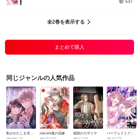
537
全2巻を表示する
まとめて購入
同じジャンルの人気作品
私がわたしを売る理由
noicomi鬼の花嫁
脱獄のカザリヤ
パーフェクトグリッター
606.1万
314.6万
13.3万
34.7万