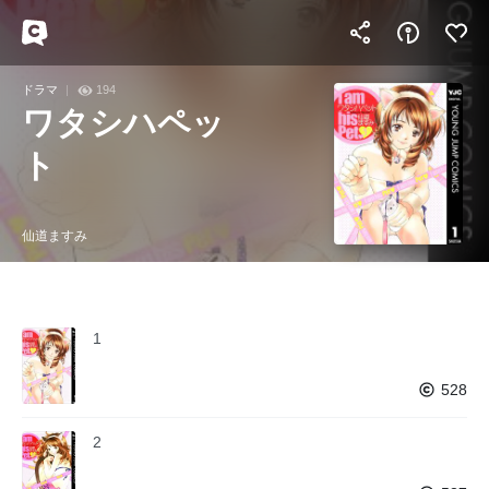
ドラマ
194
ワタシハペッ
ト
仙道ますみ
1
528
2