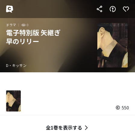
ドラマ
0
電子特別版 矢継ぎ
早のリリー
D・キッサン
550
全1巻を表示する