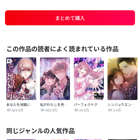
まとめて購入
この作品の読者によく読まれている作品
あなたを地獄に堕とすまで
私がわたしを売る理由
パーフェクトグリッター
シンジュウエンド【タテヨミ】
829.8万
605.9万
34.6万
5.4万
同じジャンルの人気作品