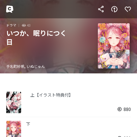
ドラマ
43
いつか、眠りにつく
日
手名町紗帆, いぬじゅん
上【イラスト特典付】
880
下