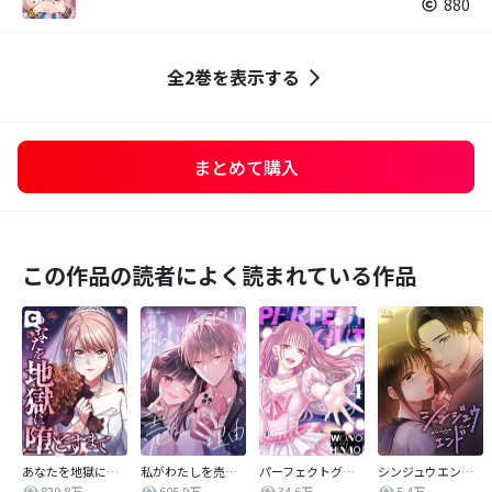
880
全2巻を表示する
まとめて購入
この作品の読者によく読まれている作品
あなたを地獄に堕とすまで
私がわたしを売る理由
パーフェクトグリッター
シンジュウエンド【タテヨミ】
829.8万
605.9万
34.6万
5.4万