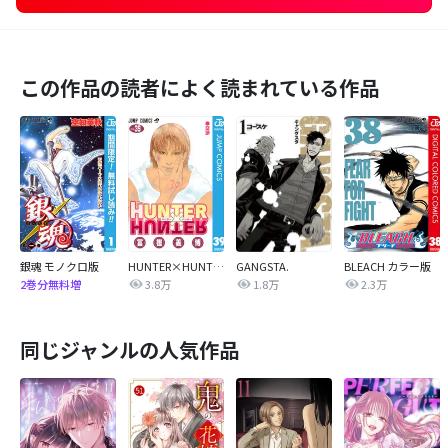
この作品の読者によく読まれている作品
銀魂 モノクロ版
HUNTER×HUNTER モノクロ版
GANGSTA.
BLEACH カラー版
3.8万
1.8万
2.3万
2巻分無料増
同じジャンルの人気作品