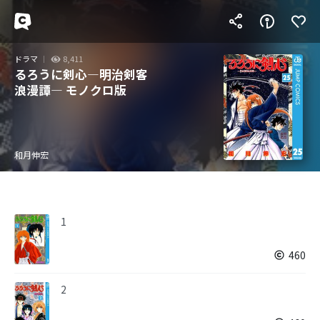
ドラマ
8,411
るろうに剣心―明治剣客
浪漫譚― モノクロ版
和月伸宏
1
460
2