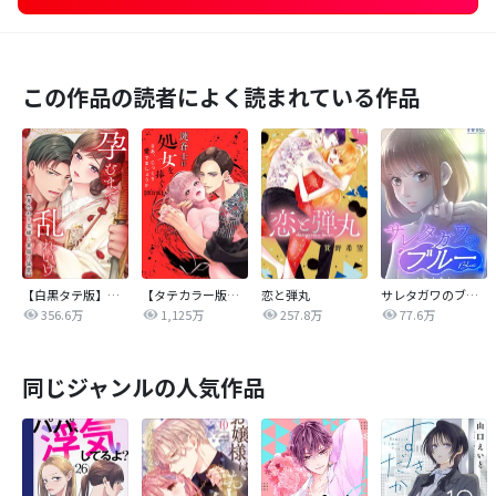
この作品の読者によく読まれている作品
【白黒タテ版】孕むまで乱れいけ～身代わり花嫁と軍服の猛愛
【タテカラー版】漣蒼士に処女を捧ぐ～さあ、じっくり愛でましょうか
恋と弾丸
サレタガワのブルー【タテヨミ】
356.6万
1,125万
257.8万
77.6万
同じジャンルの人気作品