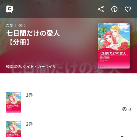
恋愛
0
七日間だけの愛人
【分冊】
綾部瑞穂, ケイト・カーライル
1巻
0
2巻