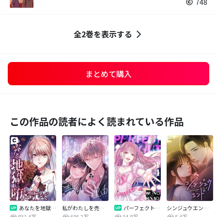
748
全2巻を表示する
まとめて購入
この作品の読者によく読まれている作品
あなたを地獄に堕とすまで
私がわたしを売る理由
パーフェクトグリッター
シンジュウエンド【タテヨミ】
831.4万
606.2万
34.8万
5.4万