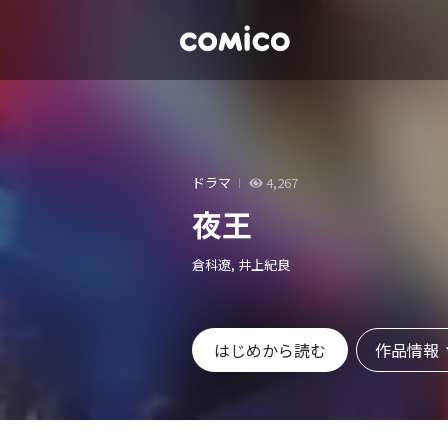
ドラマ
4,267
夜王
倉科遼, 井上紀良
作品情報
はじめから読む