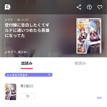
ドラマ
29.8万
受付嬢に告白したくてギ
ルドに通いつめたら英雄
になってた
よねぞう, 猫又ぬこ
話読み
巻読み
レンタルできます
第1話(1)
無料