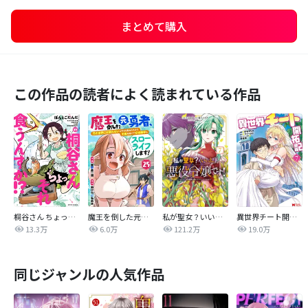
まとめて購入
この作品の読者によく読まれている作品
桐谷さん ちょっそれ食うんすか！？
魔王を倒した元勇者、元の世界には戻れないと今さら言われたので、王国を捨てて好き勝手にスローライフします！
私が聖女？いいえ、悪役令嬢です！～なので、全員破滅は阻止させていただきます～
異世界チート開拓記（コミック）
13.3万
6.0万
121.2万
19.0万
同じジャンルの人気作品