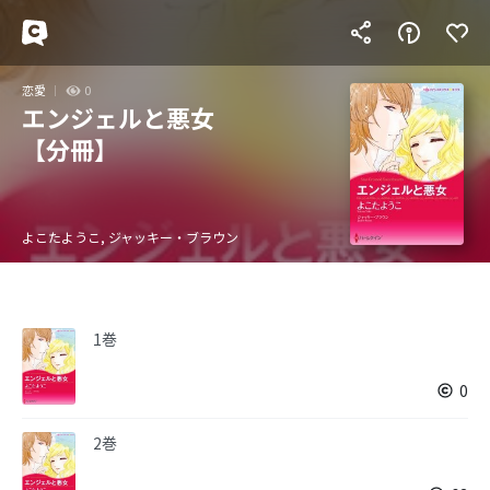
恋愛
0
エンジェルと悪女
【分冊】
よこたようこ, ジャッキー・ブラウン
1巻
0
2巻