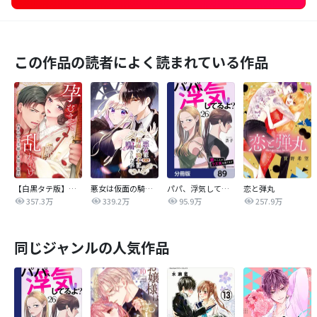
この作品の読者によく読まれている作品
【白黒タテ版】孕むまで乱れいけ～身代わり花嫁と軍服の猛愛
悪女は仮面の騎士に騙されない
パパ、浮気してるよ？娘と二人でクズ夫を捨てます【分冊版】
恋と弾丸
357.3万
339.2万
95.9万
257.9万
同じジャンルの人気作品