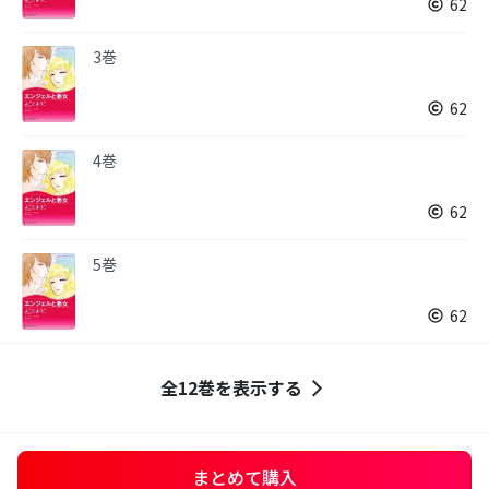
62
3巻
62
4巻
62
5巻
62
全12巻を表示する
まとめて購入