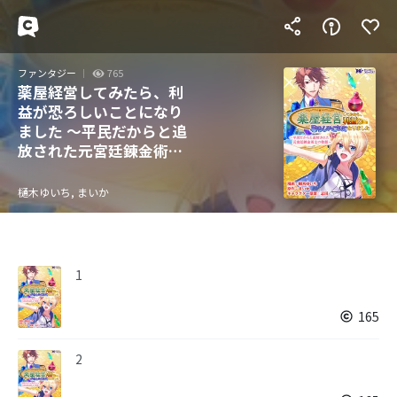
ファンタジー
765
薬屋経営してみたら、利
益が恐ろしいことになり
ました ～平民だからと追
放された元宮廷錬金術士
の物語～（コミック） 分
冊版
樋木ゆいち, まいか
1
165
2