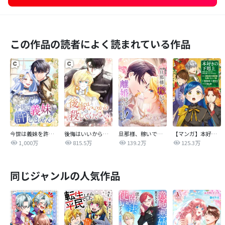
この作品の読者によく読まれている作品
今世は義妹を許しません
後悔はいいから殺してください
旦那様、稼いで離婚させていただきます！
【マンガ】本好きの下剋上 第四部
1,000万
815.5万
139.2万
125.3万
同じジャンルの人気作品