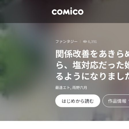
ファンタジー
6,391
関係改善をあきら
ら、塩対応だった
るようになりまし
冊版
最遠エト, 雨野六月
作品情報
はじめから読む