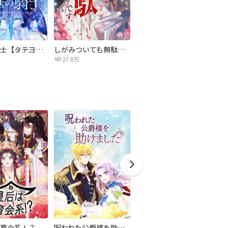
氷華の騎士【タテヨミ】
しがみついても無駄です【タテヨミ】
転生したら平民でした。～生活水準に耐えられないので貴族を目指します～（コミック）
27.8万
9.2万
育会系！？
呪われた公爵様を助けました
黒髪皇女は離婚したい
銀