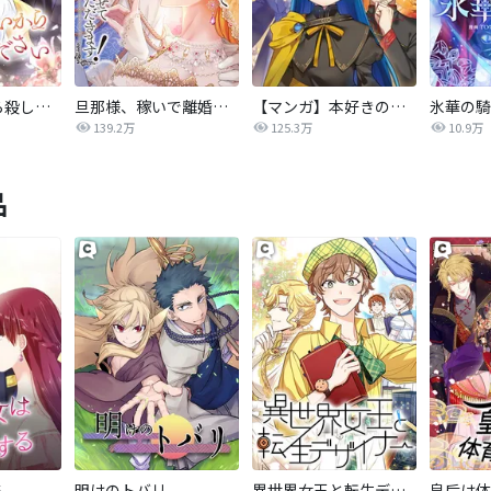
後悔はいいから殺してください
旦那様、稼いで離婚させていただきます！
【マンガ】本好きの下剋上 第四部
139.2万
125.3万
10.9万
品
る
明けのトバリ
異世界女王と転生デザイナー
皇后は体