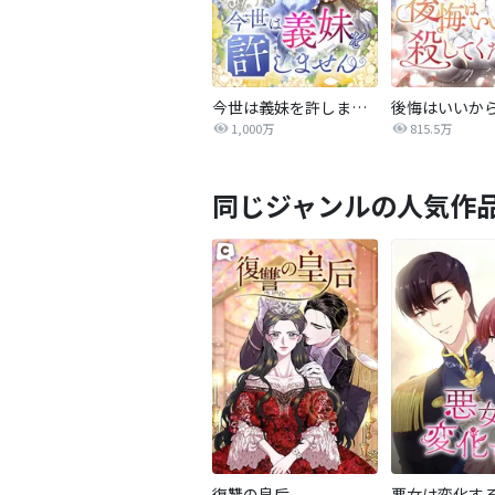
今世は義妹を許しません
1,000万
815.5万
同じジャンルの人気作
復讐の皇后
悪女は変化す