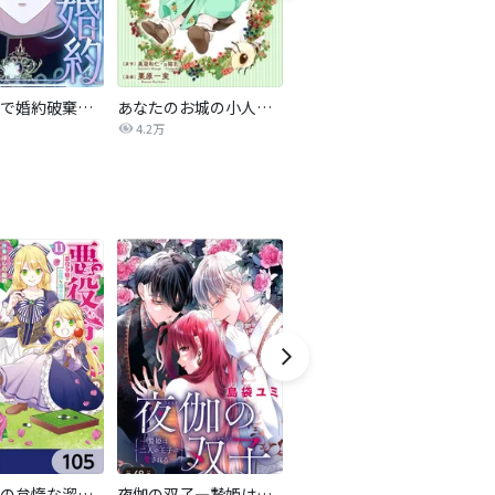
悪女なので婚約破棄して差し上げます
あなたのお城の小人さん ～御飯下さい、働きますっ～（コミック）【分冊版】
追放聖女のどろんこ農園生活～いつのまにか隣国を救ってしまいました～（コミック）
4.2万
5.5万
悪役令嬢の怠惰な溜め息【分冊版】
夜伽の双子―贄姫は二人の王子に愛される―【マイクロ】
転生したら第七王子だったので、気ままに魔術を極めます