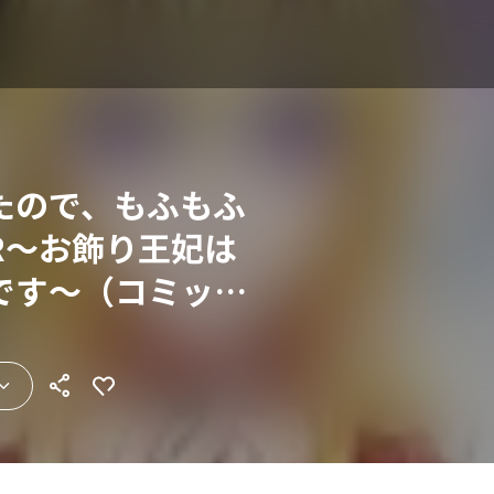
たので、もふもふ
R～お飾り王妃は
です～（コミッ