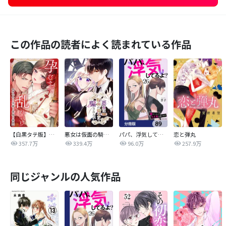
この作品の読者によく読まれている作品
【白黒タテ版】孕むまで乱れいけ～身代わり花嫁と軍服の猛愛
悪女は仮面の騎士に騙されない
パパ、浮気してるよ？娘と二人でクズ夫を捨てます【分冊版】
恋と弾丸
357.7万
339.4万
96.0万
257.9万
同じジャンルの人気作品