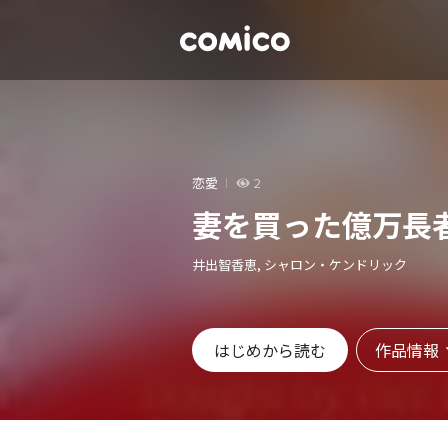
恋愛
2
妻を買った億万長
井出智香恵, シャロン・ケンドリック
作品情報
はじめから読む