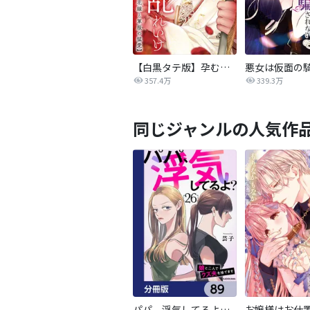
【白黒タテ版】孕むまで乱れいけ～身代わり花嫁と軍服の猛愛
357.4万
339.3万
同じジャンルの人気作
パパ、浮気してるよ？娘と二人でクズ夫を捨てます【分冊版】