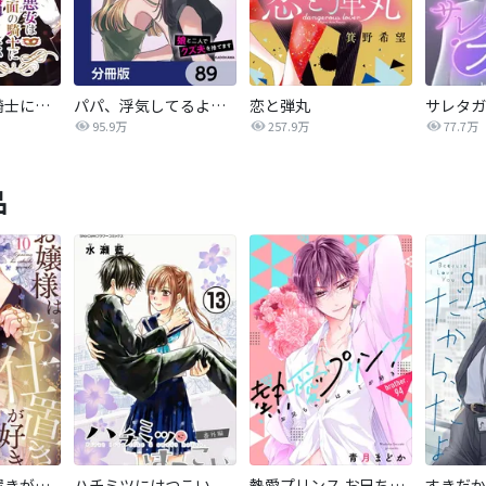
悪女は仮面の騎士に騙されない
パパ、浮気してるよ？娘と二人でクズ夫を捨てます【分冊版】
恋と弾丸
95.9万
257.9万
77.7万
品
お嬢様はお仕置きが好き
ハチミツにはつこい
熱愛プリンス お兄ちゃんはキミが好き
すきだか