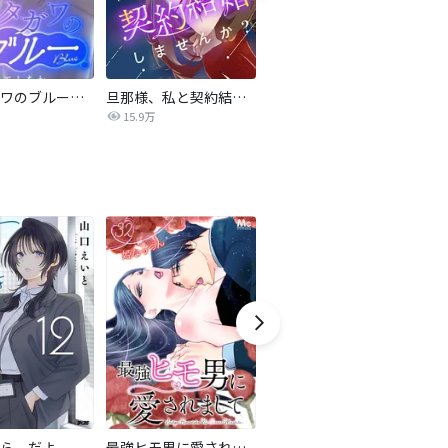
サレタガワのブルー【タテヨミ】
旦那様、私と契約結婚しませんか？【タテヨミ】
私の中に傾国の悪女がいますが、絶対に国は滅ぼしません！【タテヨミ】
15.9万
9,697
ら、だよ
最強ヒモ男に愛されまして
おとなの初恋【マイクロ】