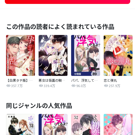
この作品の読者によく読まれている作品
【白黒タテ版】孕むまで乱れいけ～身代わり花嫁と軍服の猛愛
悪女は仮面の騎士に騙されない
パパ、浮気してるよ？娘と二人でクズ夫を捨てます【分冊版】
恋と弾丸
357.7万
339.4万
96.0万
257.9万
同じジャンルの人気作品