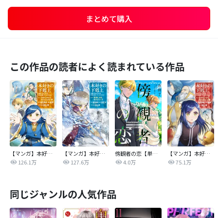
まとめて購入
この作品の読者によく読まれている作品
【マンガ】本好きの下剋上 第二部
【マンガ】本好きの下剋上 第三部
傍観者の恋【単話売】
【マンガ】本好きの下剋上
126.1万
127.6万
4.0万
75.1万
同じジャンルの人気作品