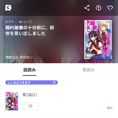
ドラマ
66.7万
婚約破棄の十分前に、前
世を思い出しました
相良なほ, 皐月めい
話読み
巻読み
レンタルできます
第1話(1)
無料