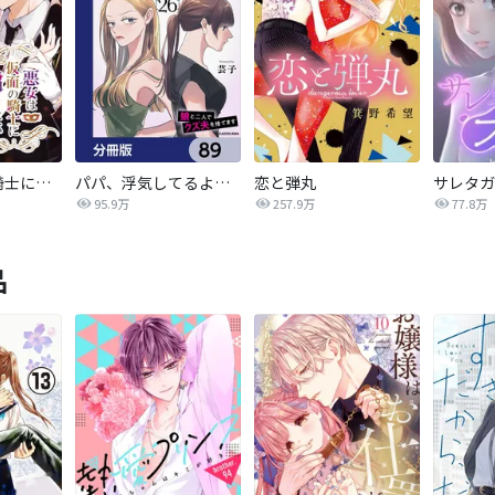
悪女は仮面の騎士に騙されない
パパ、浮気してるよ？娘と二人でクズ夫を捨てます【分冊版】
恋と弾丸
95.9万
257.9万
77.8万
品