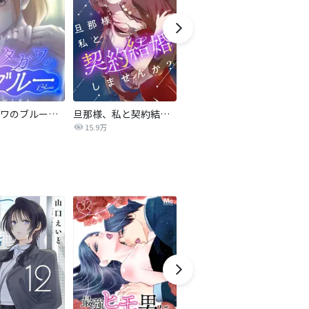
サレタガワのブルー【タテヨミ】
旦那様、私と契約結婚しませんか？【タテヨミ】
私の中に傾国の悪女がいますが、絶対に国は滅ぼしません！【タテヨミ】
15.9万
9,697