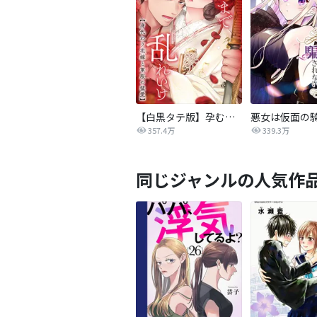
【白黒タテ版】孕むまで乱れいけ～身代わり花嫁と軍服の猛愛
357.4万
339.3万
同じジャンルの人気作