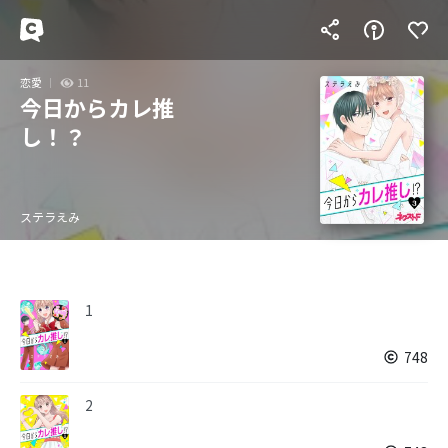
恋愛
11
今日からカレ推
し！？
ステラえみ
1
748
2