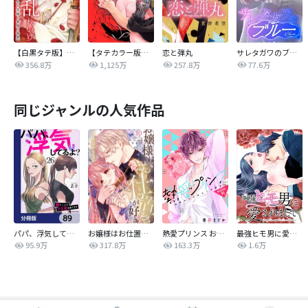
【白黒タテ版】孕むまで乱れいけ～身代わり花嫁と軍服の猛愛
【タテカラー版】漣蒼士に処女を捧ぐ～さあ、じっくり愛でましょうか
恋と弾丸
サレタガワのブルー【タテヨミ】
356.8万
1,125万
257.8万
77.6万
同じジャンルの人気作品
パパ、浮気してるよ？娘と二人でクズ夫を捨てます【分冊版】
お嬢様はお仕置きが好き
熱愛プリンス お兄ちゃんはキミが好き
最強ヒモ男に愛されまして
95.9万
317.8万
163.3万
1.6万