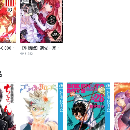
神血の救世主～0.00000001％を引き当て最強へ～【タテヨミ】
【単話版】悪党一家の愛娘、転生先も乙女ゲームの極道令嬢でした。～最上級ランクの悪役さま、その溺愛は不要です！～@COMIC
3,252
品