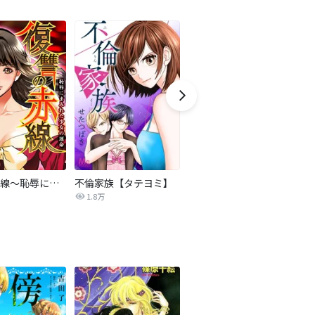
復讐の赤線～恥辱にまみれた少女の運命～【タテヨミ】
不倫家族【タテヨミ】
夫を社会的に抹殺する5つの方法
1.8万
629.6万