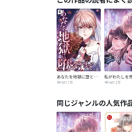
あなたを地獄に堕とすまで
私がわたしを
837.7万
607.1万
同じジャンルの人気作