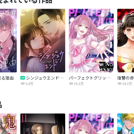
売る理由
シンジュウエンド【タテヨミ】
パーフェクトグリッター
5.4万
35.3万
34.3万
品