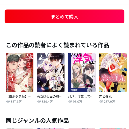
まとめて購入
この作品の読者によく読まれている作品
【白黒タテ版】孕むまで乱れいけ～身代わり花嫁と軍服の猛愛
悪女は仮面の騎士に騙されない
パパ、浮気してるよ？娘と二人でクズ夫を捨てます【分冊版】
恋と弾丸
357.6万
339.4万
96.0万
257.9万
同じジャンルの人気作品