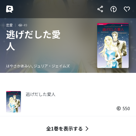
恋愛
49
逃げだした愛
人
はやさかあみい, ジュリア・ジェイムズ
逃げだした愛人
550
全1巻を表示する