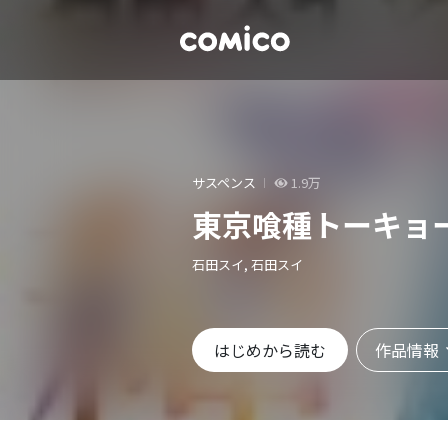
サスペンス
1.9万
東京喰種トーキョ
石田スイ, 石田スイ
作品情報
はじめから読む