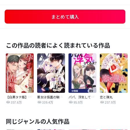
まとめて購入
この作品の読者によく読まれている作品
【白黒タテ版】孕むまで乱れいけ～身代わり花嫁と軍服の猛愛
悪女は仮面の騎士に騙されない
パパ、浮気してるよ？娘と二人でクズ夫を捨てます【分冊版】
恋と弾丸
357.6万
339.4万
95.9万
257.9万
同じジャンルの人気作品