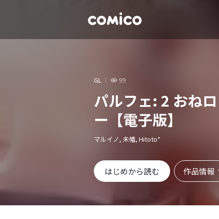
GL
99
パルフェ: 2 お
ー【電子版】
マルイノ, 未幡, Hitoto*
作品情報
はじめから読む