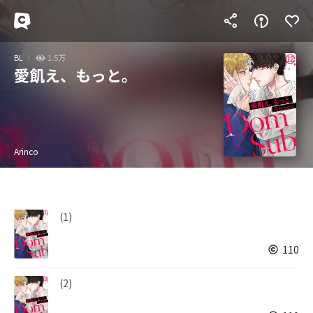
BL
1.5万
愛飢え、もっと。
Arinco
(1)
110
(2)