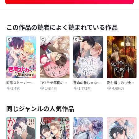
この作品の読者によく読まれている作品
変態ストーカーに狙われてます
コワモテ部長の可愛いヒミツ
運命の番じゃないなら今夜だけ
愛も憎しみも沈黙の中で
2.4億
148.4万
1,771万
4,694万
同じジャンルの人気作品