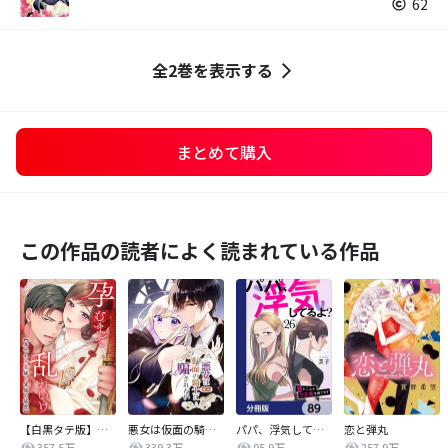
62
全2巻を表示する
まとめて購入
この作品の読者によく読まれている作品
【白黒タテ版】孕むまで乱れいけ～身代わり花嫁と軍服の猛愛
悪女は仮面の騎士に騙されない
パパ、浮気してるよ？娘と二人でクズ夫を捨てます【分冊版】
恋と弾丸
357.5万
339.3万
95.9万
257.9万