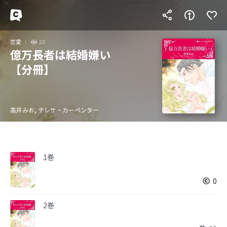
恋愛
20
億万長者は結婚嫌い
【分冊】
高井みお, テレサ・カーペンター
1巻
0
2巻