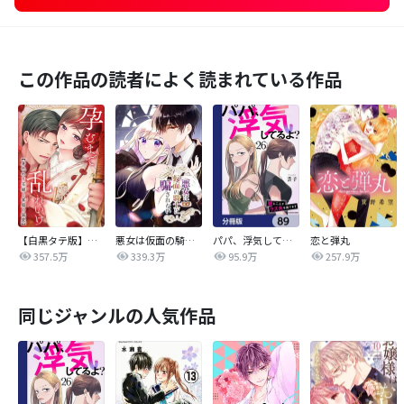
この作品の読者によく読まれている作品
【白黒タテ版】孕むまで乱れいけ～身代わり花嫁と軍服の猛愛
悪女は仮面の騎士に騙されない
パパ、浮気してるよ？娘と二人でクズ夫を捨てます【分冊版】
恋と弾丸
357.5万
339.3万
95.9万
257.9万
同じジャンルの人気作品