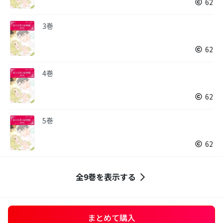
62
3巻
62
4巻
62
5巻
62
全9巻を表示する
まとめて購入