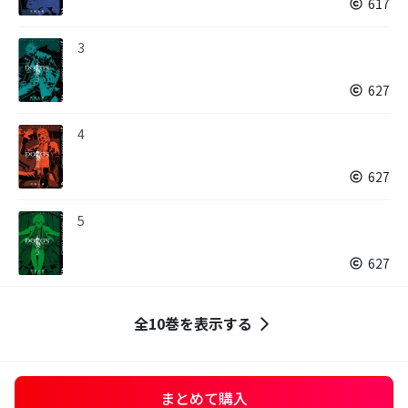
617
3
627
4
627
5
627
全10巻を表示する
まとめて購入