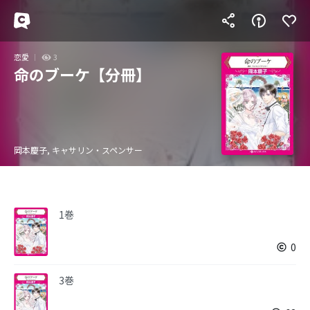
恋愛
3
命のブーケ【分冊】
岡本慶子, キャサリン・スペンサー
1巻
0
3巻