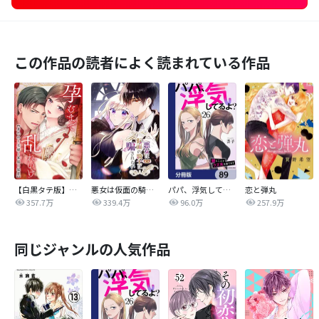
この作品の読者によく読まれている作品
【白黒タテ版】孕むまで乱れいけ～身代わり花嫁と軍服の猛愛
悪女は仮面の騎士に騙されない
パパ、浮気してるよ？娘と二人でクズ夫を捨てます【分冊版】
恋と弾丸
357.7万
339.4万
96.0万
257.9万
同じジャンルの人気作品