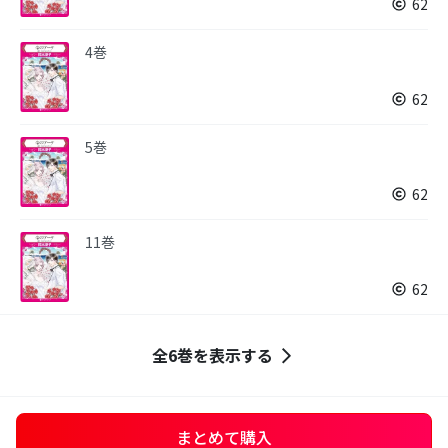
62
4巻
62
5巻
62
11巻
62
全6巻を表示する
まとめて購入