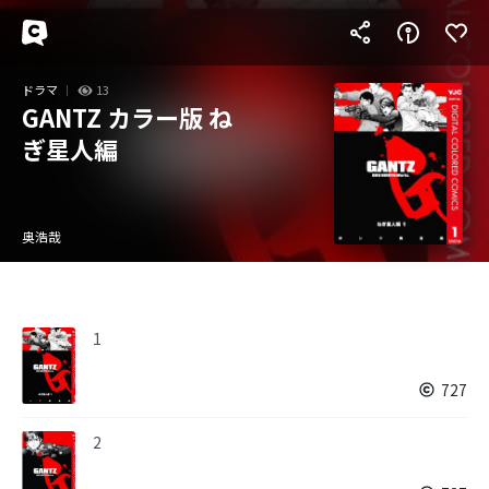
ドラマ
13
GANTZ カラー版 ね
ぎ星人編
奥浩哉
1
727
2