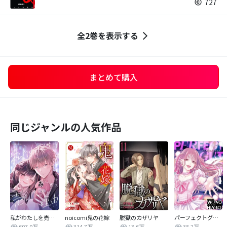
727
全2巻を表示する
まとめて購入
同じジャンルの人気作品
私がわたしを売る理由
noicomi鬼の花嫁
脱獄のカザリヤ
パーフェクトグリッター
607.0万
314.7万
13.6万
35.2万