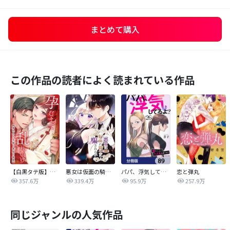
まとめて購入
この作品の読者によく読まれている作品
【白黒タテ版】孕むまで乱れいけ～身代わり花嫁と軍服の猛愛
悪女は仮面の騎士に騙されない
パパ、浮気してるよ？娘と二人でクズ夫を捨てます【分冊版】
恋と弾丸
357.6万
339.4万
95.9万
257.9万
同じジャンルの人気作品