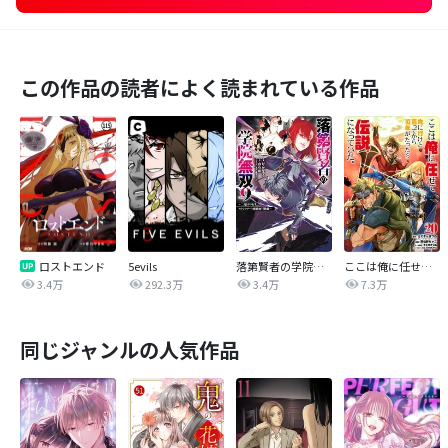
この作品の読者によく読まれている作品
ロストエンド
5evils
落第賢者の学院無双 ～二度目の転生、Ｓランクチート魔術師冒険録～
ここは俺に任せて先に行けと言ってから10年がたったら伝説になっていた。
3.4万
292.3万
3.4万
7.3万
同じジャンルの人気作品