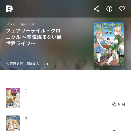
ドラマ
2,464
フェアリーテイル・クロ
ニクル ～空気読まない異
世界ライフ～
久家健史郎, 埴輪星人, ricci
1
594
2