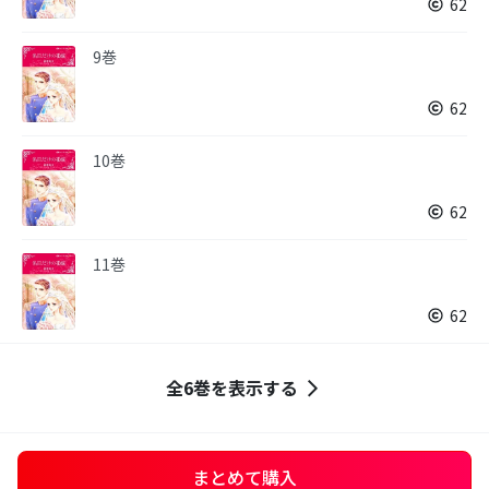
62
9巻
62
10巻
62
11巻
62
全6巻を表示する
まとめて購入