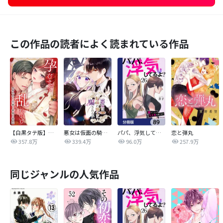
この作品の読者によく読まれている作品
【白黒タテ版】孕むまで乱れいけ～身代わり花嫁と軍服の猛愛
悪女は仮面の騎士に騙されない
パパ、浮気してるよ？娘と二人でクズ夫を捨てます【分冊版】
恋と弾丸
357.8万
339.4万
96.0万
257.9万
同じジャンルの人気作品