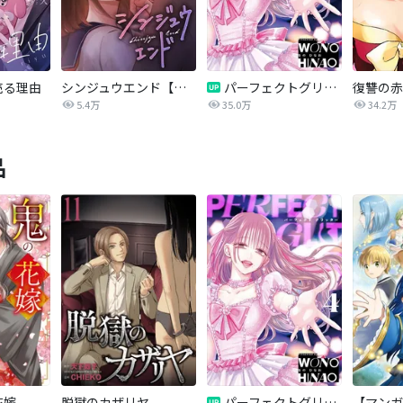
売る理由
シンジュウエンド【タテヨミ】
パーフェクトグリッター
5.4万
35.0万
34.2万
品
花嫁
脱獄のカザリヤ
パーフェクトグリッター