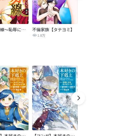
復讐の赤線～恥辱にまみれた少女の運命～【タテヨミ】
不倫家族【タテヨミ】
夫を社会的に抹殺する5つの方法
1.8万
629.5万
【マンガ】本好きの下剋上 第二部
【マンガ】本好きの下剋上 第三部
隣国の王太子が奴隷として売られていたので買ってみました【単話】
天