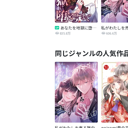
あなたを地獄に堕とすまで
私がわたしを
835.8万
606.6万
同じジャンルの人気作
私がわたしを売る理由
noicomi鬼の