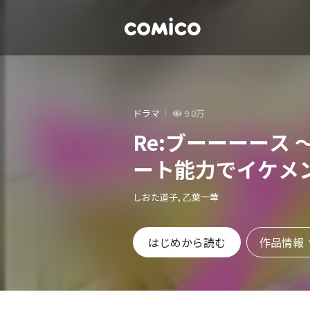
ドラマ
9.0万
Re:ブーーーース
ート能力でイケメ
しおた道子, 乙葉一華
作品情報
はじめから読む