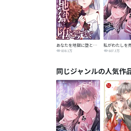
あなたを地獄に堕とすまで
私がわたしを
838.1万
607.3万
同じジャンルの人気作