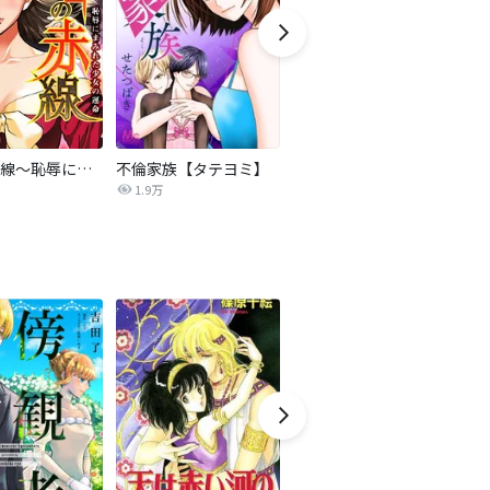
復讐の赤線～恥辱にまみれた少女の運命～【タテヨミ】
不倫家族【タテヨミ】
夫を社会的に抹殺する5つの方法
1.9万
629.6万