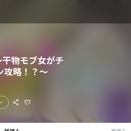
 ～干物モブ女がチ
ン攻略！？～