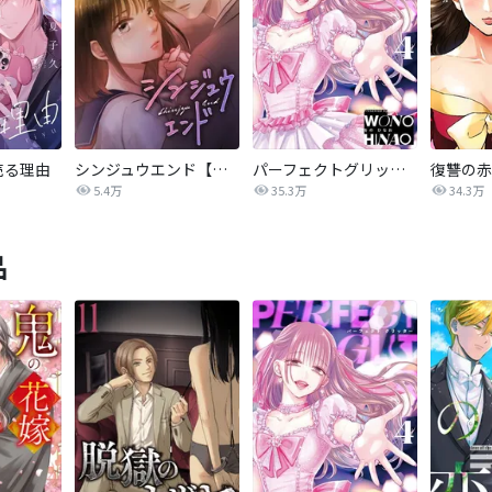
売る理由
シンジュウエンド【タテヨミ】
パーフェクトグリッター
5.4万
35.3万
34.3万
品