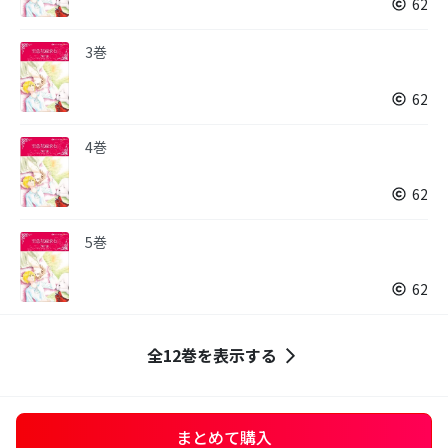
62
3巻
62
4巻
62
5巻
62
全12巻を表示する
まとめて購入