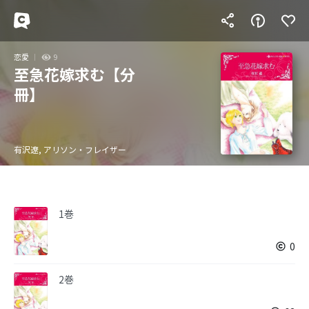
恋愛
9
至急花嫁求む【分
冊】
有沢遼, アリソン・フレイザー
1巻
0
2巻