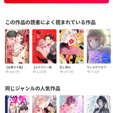
この作品の読者によく読まれている作品
【白黒タテ版】孕むまで乱れいけ～身代わり花嫁と軍服の猛愛
【タテカラー版】漣蒼士に処女を捧ぐ～さあ、じっくり愛でましょうか
恋と弾丸
サレタガワのブルー【タテヨミ】
356.7万
1,125万
257.8万
77.6万
同じジャンルの人気作品