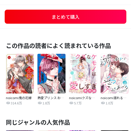
まとめて購入
この作品の読者によく読まれている作品
noicomi鬼の花嫁
熱愛プリンス お兄ちゃんはキミが好き
noicomiクズなケモノは愛しすぎ
noicomi溺れるくらいに、愛してあげる～イジワルな未紘先輩は今日も番を甘やかす～
314.6万
1.8万
5.7万
1.0万
同じジャンルの人気作品