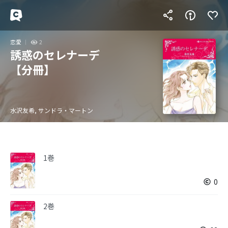
恋愛
2
誘惑のセレナーデ
【分冊】
水沢友希, サンドラ・マートン
1巻
0
2巻