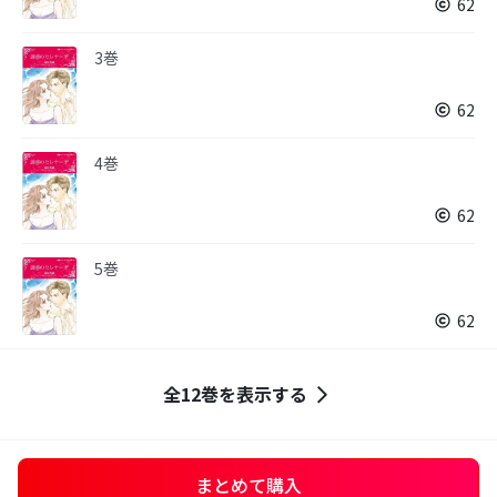
62
3巻
62
4巻
62
5巻
62
全12巻を表示する
まとめて購入