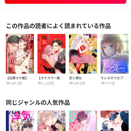
この作品の読者によく読まれている作品
【白黒タテ版】孕むまで乱れいけ～身代わり花嫁と軍服の猛愛
【タテカラー版】漣蒼士に処女を捧ぐ～さあ、じっくり愛でましょうか
恋と弾丸
サレタガワのブルー【タテヨミ】
357.0万
1,125万
257.8万
77.7万
同じジャンルの人気作品