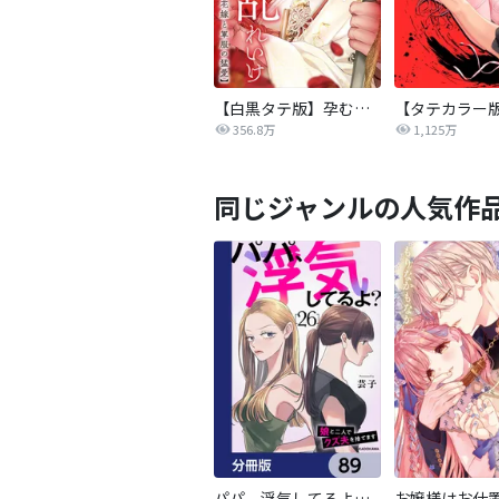
【白黒タテ版】孕むまで乱れいけ～身代わり花嫁と軍服の猛愛
356.8万
1,125万
同じジャンルの人気作
パパ、浮気してるよ？娘と二人でクズ夫を捨てます【分冊版】