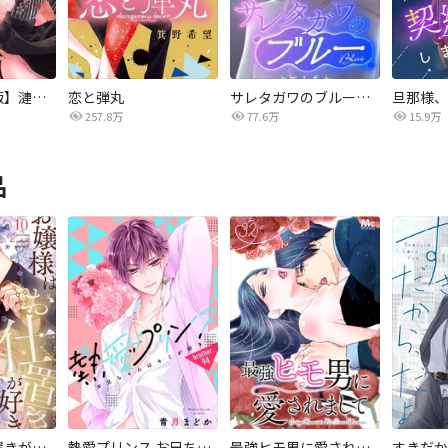
【タテカラー版】漣蒼士に処女を捧ぐ～さあ、じっくり愛でましょうか
恋と弾丸
サレタガワのブルー【タテヨミ】
257.8万
77.6万
15.9万
品
お嬢様はお仕置きが好き
熱愛プリンス お兄ちゃんはキミが好き
最強ヒモ男に愛されまして
すきだか