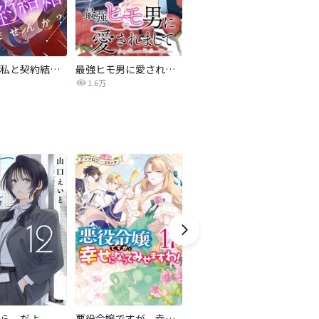
旦那様、私と契約結婚しませんか？【タテヨミ】
最強ヒモ男に愛されまして
Perfect Crime
氷
1.6万
206.5万
ら、だよ
悪役令嬢ですが、幸せになってみせますわ！ アンソロジーコミック
おとなの初恋【マイクロ】