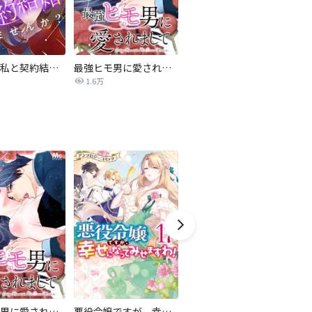
旦那様、私と契約結婚しませんか？【タテヨミ】
最強ヒモ男に愛されまして
Perfect Crime
氷
1.6万
206.5万
最強ヒモ男に愛されまして
悪役令嬢ですが、幸せになってみせますわ！ アンソロジーコミック
おとなの初恋【マイクロ】
LO