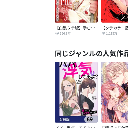
【白黒タテ版】孕むまで乱れいけ～身代わり花嫁と軍服の猛愛
356.7万
1,125万
同じジャンルの人気作
パパ、浮気してるよ？娘と二人でクズ夫を捨てます【分冊版】