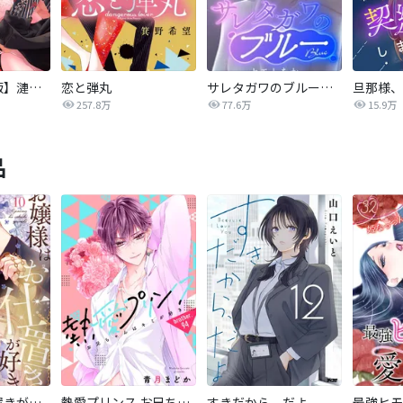
【タテカラー版】漣蒼士に処女を捧ぐ～さあ、じっくり愛でましょうか
恋と弾丸
サレタガワのブルー【タテヨミ】
257.8万
77.6万
15.9万
品
お嬢様はお仕置きが好き
熱愛プリンス お兄ちゃんはキミが好き
すきだから、だよ