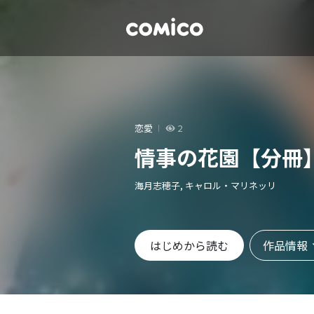
恋愛
2
情事の花園【分冊
海月志穂子, キャロル・マリネッリ
作品情報
はじめから読む