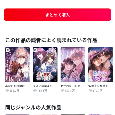
まとめて購入
この作品の読者によく読まれている作品
あなたを地獄に堕とすまで
クズには薬より復讐を
私がわたしを売る理由
監視夫を駆除するまで
838.1万
759.3万
607.3万
170.7万
同じジャンルの人気作品