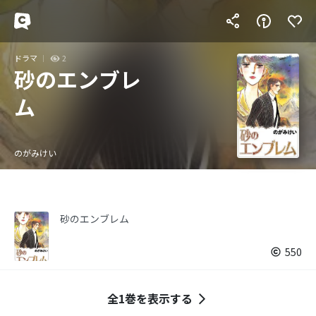
ドラマ
2
砂のエンブレ
ム
のがみけい
砂のエンブレム
550
全1巻を表示する