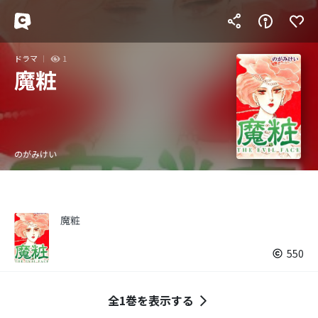
ドラマ
1
魔粧
のがみけい
魔粧
550
全1巻を表示する