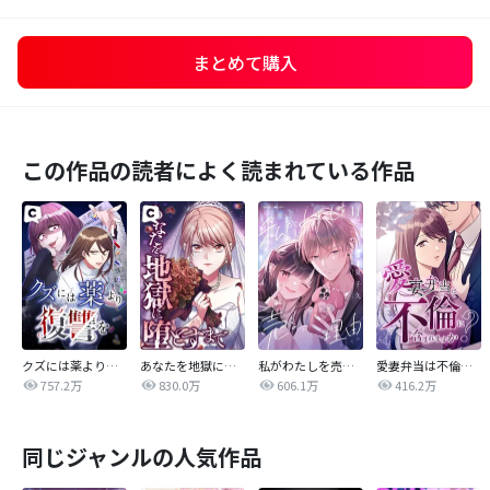
まとめて購入
この作品の読者によく読まれている作品
クズには薬より復讐を
あなたを地獄に堕とすまで
私がわたしを売る理由
愛妻弁当は不倫に含まれますか？
757.2万
830.0万
606.1万
416.2万
同じジャンルの人気作品