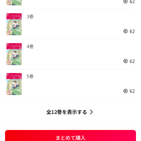
62
3巻
62
4巻
62
5巻
62
全12巻を表示する
まとめて購入