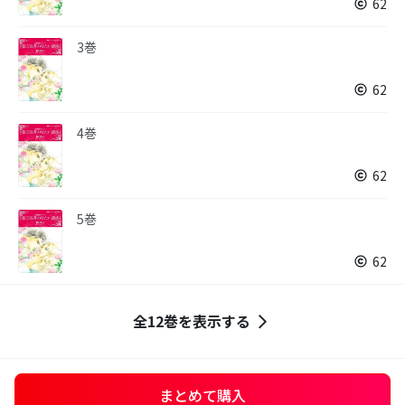
62
3巻
62
4巻
62
5巻
62
全12巻を表示する
まとめて購入