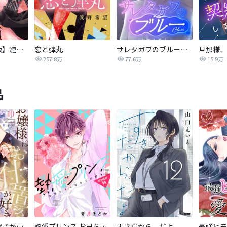
【タテカラー版】漣蒼士に処女を捧ぐ～さあ、じっくり愛でましょうか
恋と弾丸
サレタガワのブルー【タテヨミ】
257.8万
77.6万
15.9万
品
お嬢様はお仕置きが好き
熱愛プリンス お兄ちゃんはキミが好き
すきだから、だよ