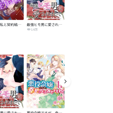
旦那様、私と契約結婚しませんか？【タテヨミ】
最強ヒモ男に愛されまして
Perfect Crime
氷
1.6万
206.5万
最強ヒモ男に愛されまして
悪役令嬢ですが、幸せになってみせますわ！ アンソロジーコミック
おとなの初恋【マイクロ】
LO