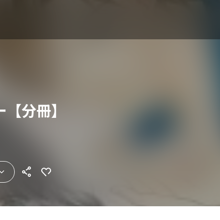
ー【分冊】