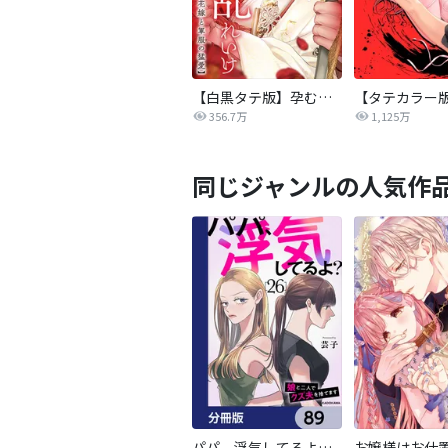
【白黒タテ版】孕むまで乱れいけ～身代わり花嫁と軍服の猛愛
356.7万
1,125万
同じジャンルの人気作
パパ、浮気してるよ？娘と二人でクズ夫を捨てます【分冊版】