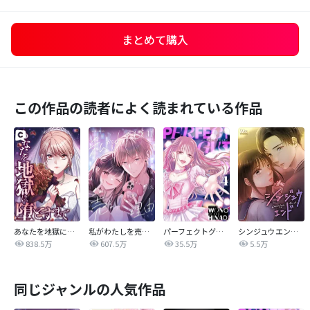
まとめて購入
この作品の読者によく読まれている作品
あなたを地獄に堕とすまで
私がわたしを売る理由
パーフェクトグリッター
シンジュウエンド【タテヨミ】
838.5万
607.5万
35.5万
5.5万
同じジャンルの人気作品