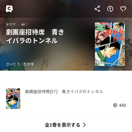
ドラマ
7
劇画座招待席 青き
イバラのトンネル
さいとう・たかを
劇画座招待席[07] 青きイバラのトンネル
440
全1巻を表示する